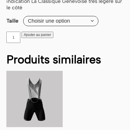
indication La Classique Genevoise très légère sur
le côté
Taille
quantité
Ajouter au panier
de
Cuissard
sans
Produits similaires
bretelles