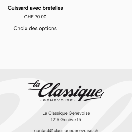
Cuissard avec bretelles
CHF
70.00
Ce
Choix des options
produit
a
plusieurs
variations.
Les
options
peuvent
être
choisies
sur
la
page
du
La Classique Genevoise
produit
1215 Genève 15
contact@classiquegenevoise.ch