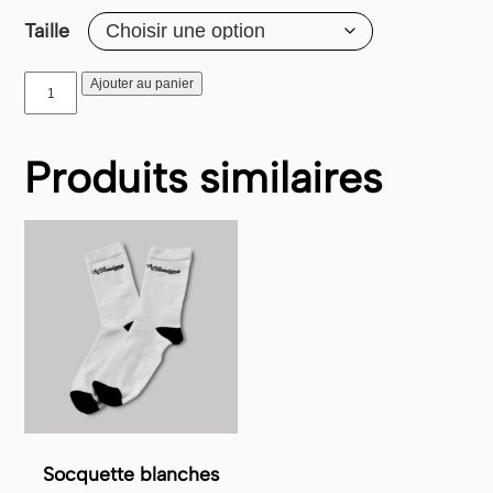
Taille
quantité
Ajouter au panier
de
Socquette
noires
Produits similaires
Socquette blanches