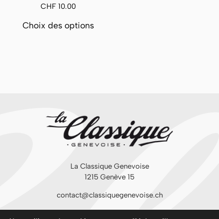
CHF
10.00
Ce
Choix des options
produit
a
plusieurs
variations.
Les
options
peuvent
être
choisies
sur
la
page
du
La Classique Genevoise
produit
1215 Genève 15
contact@classiquegenevoise.ch
Suivez-nous